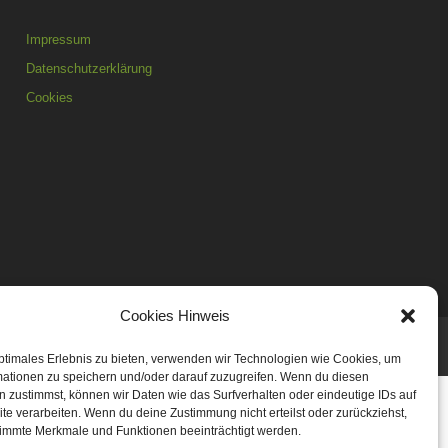
Impressum
Datenschutzerklärung
Cookies
Cookies Hinweis
ptimales Erlebnis zu bieten, verwenden wir Technologien wie Cookies, um
mationen zu speichern und/oder darauf zuzugreifen. Wenn du diesen
 zustimmst, können wir Daten wie das Surfverhalten oder eindeutige IDs auf
te verarbeiten. Wenn du deine Zustimmung nicht erteilst oder zurückziehst,
immte Merkmale und Funktionen beeinträchtigt werden.