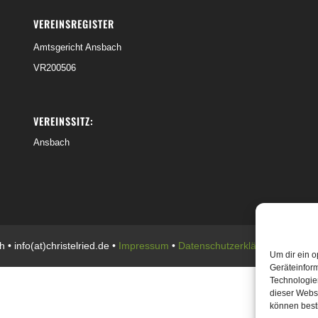
VEREINSREGISTER
Amtsgericht Ansbach
VR200506
VEREINSSITZ:
Ansbach
• info(at)christelried.de •
Impressum
•
Datenschutzerklärung
Um dir ein o
Geräteinfor
Technologien
dieser Websi
können best